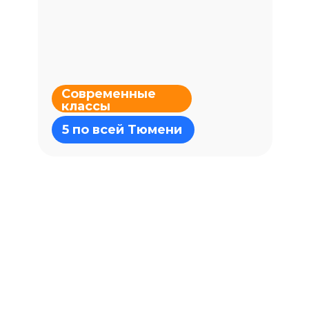
Современные
классы
+7
5 по всей Тюмени
Получить скидку
Нажимая кнопку «Отправить заявку» вы
соглашаетесь с условиями
Политики
обработки персональных данных