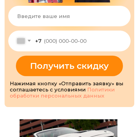
СКАЧИВАЙ НАШЕ
ПРИЛОЖЕНИЕ И
УЧИСЬ
ДИСТАНЦИОННО!
Записывайся на уроки
вождения в любое удобное
время.
Отменяй занятия, если твои
планы внезапно
изменились.
Получай уведомления о записи
или подтверждении занятий.
Смотри онлайн трансляции
уроков прямо с экрана своего
устройства.