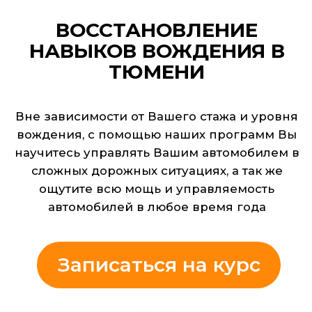
ВОССТАНОВЛЕНИЕ
НАВЫКОВ ВОЖДЕНИЯ В
ТЮМЕНИ
Вне зависимости от Вашего стажа и уровня
вождения, с помощью наших программ Вы
научитесь управлять Вашим автомобилем в
сложных дорожных ситуациях, а так же
ощутите всю мощь и управляемость
автомобилей в любое время года
Записаться на курс